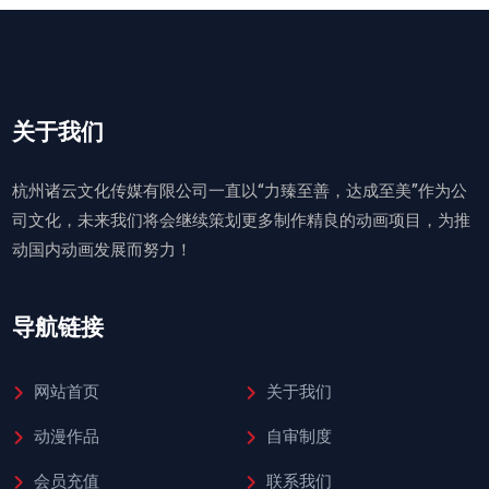
关于我们
杭州诸云文化传媒有限公司一直以“力臻至善，达成至美”作为公
司文化，未来我们将会继续策划更多制作精良的动画项目，为推
动国内动画发展而努力！
导航链接
网站首页
关于我们
动漫作品
自审制度
会员充值
联系我们